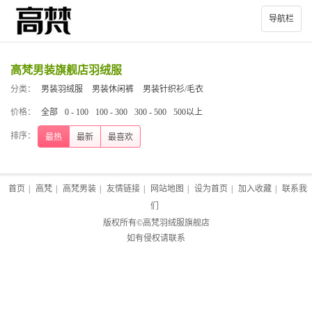
导航栏
高梵男装旗舰店羽绒服
分类：
男装羽绒服
男装休闲裤
男装针织衫/毛衣
价格：
全部
0 - 100
100 - 300
300 - 500
500以上
排序：
最热
最新
最喜欢
首页
|
高梵
|
高梵男装
|
友情链接
|
网站地图
|
设为首页
|
加入收藏
|
联系我
们
版权所有©
高梵羽绒服旗舰店
如有侵权请联系